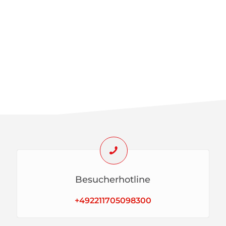
Besucherhotline
+492211705098300