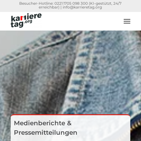
Besucher-Hotline:
0221 1705 098 300
(KI-gestützt, 24/7
erreichbar) |
info@karrieretag.org
Medienberichte &
Pressemitteilungen