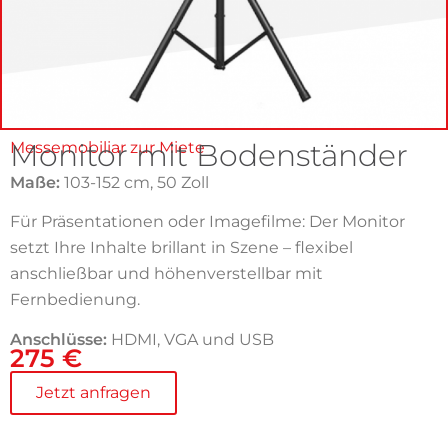
Monitor mit Bodenständer
Messemobiliar zur Miete
Maße:
103-152 cm, 50 Zoll
Für Präsentationen oder Imagefilme: Der Monitor
setzt Ihre Inhalte brillant in Szene – flexibel
anschließbar und höhenverstellbar mit
Fernbedienung.
Anschlüsse:
HDMI, VGA und USB
275 €
Jetzt anfragen