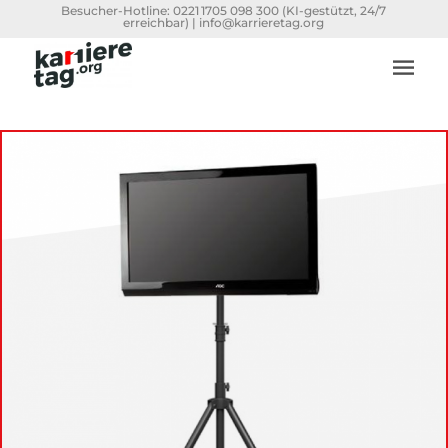
Besucher-Hotline:
0221 1705 098 300
(KI-gestützt, 24/7
erreichbar) |
info@karrieretag.org