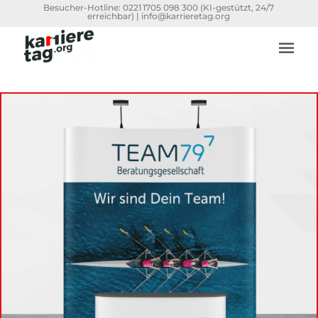
Besucher-Hotline:
0221 1705 098 300
(KI-gestützt, 24/7
erreichbar) |
info@karrieretag.org