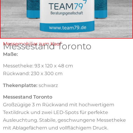
Messestand Toronto
Messemobiliar zum Kauf
Maße:
Messetheke: 93 x 120 x 48 cm
Rückwand: 230 x 300 cm
Thekenplatte:
schwarz
Messestand Toronto
Großzügige 3 m Rückwand mit hochwertigem
Textildruck und zwei LED-Spots für perfekte
Ausleuchtung. Stabile, geschwungene Messetheke
mit Ablagefächern und vollflächigem Druck.