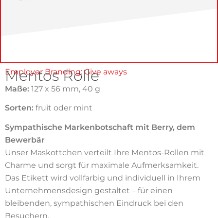
Mentos Rolle
Employer Branding: Give aways
Maße:
127 x 56 mm, 40 g
Sorten:
fruit oder mint
Sympathische Markenbotschaft mit Berry, dem
Bewerbär
Unser Maskottchen verteilt Ihre Mentos-Rollen mit
Charme und sorgt für maximale Aufmerksamkeit.
Das Etikett wird vollfarbig und individuell in Ihrem
Unternehmensdesign gestaltet – für einen
bleibenden, sympathischen Eindruck bei den
Besuchern.