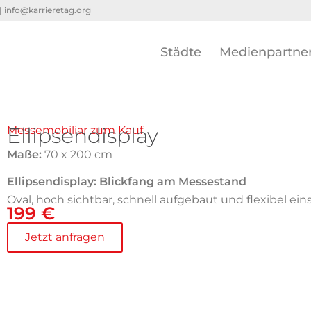
 |
info@karrieretag.org
Städte
Medienpartne
Ellipsendisplay
Messemobiliar zum Kauf
Maße:
70 x 200 cm
Ellipsendisplay: Blickfang am Messestand
Oval, hoch sichtbar, schnell aufgebaut und flexibel ein
199 €
Jetzt anfragen