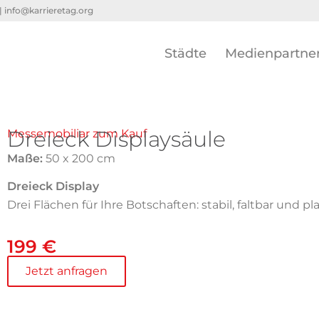
 |
info@karrieretag.org
Städte
Medienpartne
Dreieck Displaysäule
Messemobiliar zum Kauf
Maße:
50 x 200 cm
Dreieck Display
Drei Flächen für Ihre Botschaften: stabil, faltbar und pl
199 €
Jetzt anfragen