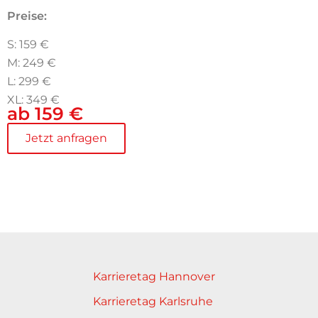
Preise:
S: 159 €
M: 249 €
L: 299 €
XL: 349 €
ab 159 €
Jetzt anfragen
Karrieretag Hannover
Karrieretag Karlsruhe