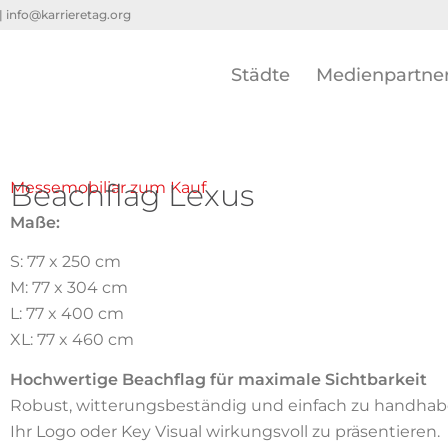
 |
info@karrieretag.org
Städte
Medienpartne
Beachflag Lexus
Messemobiliar zum Kauf
Maße:
S: 77 x 250 cm
M: 77 x 304 cm
L: 77 x 400 cm
XL: 77 x 460 cm
Hochwertige Beachflag für maximale Sichtbarkeit
Robust, witterungsbeständig und einfach zu handhabe
Ihr Logo oder Key Visual wirkungsvoll zu präsentieren.