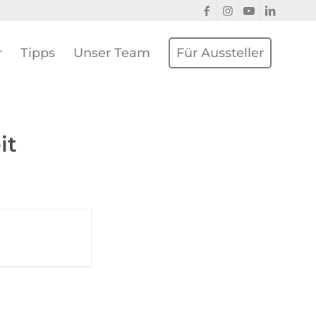
r
Tipps
Unser Team
Für Aussteller
it