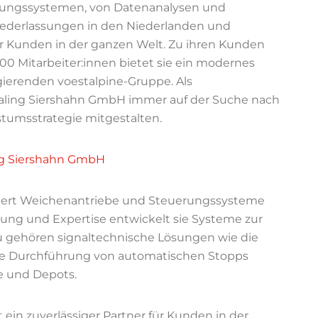
chungssystemen, von Datenanalysen und
derlassungen in den Niederlanden und
 für Kunden in der ganzen Welt. Zu ihren Kunden
300 Mitarbeiter:innen bietet sie ein modernes
agierenden voestalpine-Gruppe. Als
gnaling Siershahn GmbH immer auf der Suche nach
stumsstrategie mitgestalten.
ing Siershahn GmbH
iert Weichenantriebe und Steuerungssysteme
rung und Expertise entwickelt sie Systeme zur
u gehören signaltechnische Lösungen wie die
ie Durchführung von automatischen Stopps
e und Depots.
 ein zuverlässiger Partner für Kunden in der