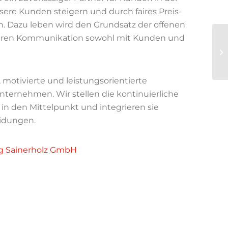
ere Kunden steigern und durch faires Preis-
n. Dazu leben wird den Grundsatz der offenen
aren Kommunikation sowohl mit Kunden und
In
zu
otivierte und leistungsorientierte
nternehmen. Wir stellen die kontinuierliche
in den Mittelpunkt und integrieren sie
eidungen.
ng Sainerholz GmbH