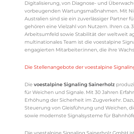
Digitalisierung, von Diagnose- und Überwa
vorbeugenden Wartungsmaßnahmen. Mit Nie
Australien sind sie ein zuverlässiger Partner
gehören eine Vielzahl von Nutzern. Ihren ca. 
Arbeitsumfeld sowie Stabilität der weltweit 
multinationales Team ist die voestalpine Si
engagierten Mitarbeiter:innen, die ihre Wach
Die Stellenangebote der voestalpine Signal
Die
voestalpine Signaling Sainerholz
produz
für Weichen und Signale. Mit 30 Jahren Erfah
Erhöhung der Sicherheit im Zugverkehr. Daz
Steuerung von Gleisführung und Weichen, d
sowie modernste Signalsysteme für Bahnhöf
Die voestalpine Signaling Sainerholz GmbH ist