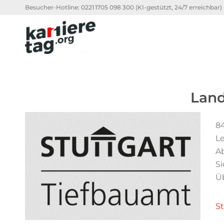
Besucher-Hotline:
0221 1705 098 300
(KI-gestützt, 24/7 erreichbar)
Land
84
Le
A
Si
Ü
S