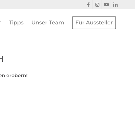
r
Tipps
Unser Team
Für Aussteller
H
en erobern!