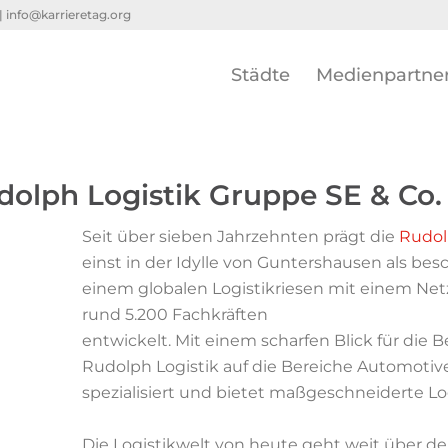
 |
info@karrieretag.org
Städte
Medienpartne
dolph Logistik Gruppe SE & Co.
Seit über sieben Jahrzehnten prägt die
Rudol
einst in der
Idylle von Guntershausen als bes
einem globalen
Logistikriesen mit einem Ne
rund 5.200 Fachkräften
entwickelt. Mit einem scharfen Blick für die B
Rudolph
Logistik auf die Bereiche Automotiv
spezialisiert und
b
ietet maßgeschneiderte Lo
Die Logistikwelt von heute geht weit über d