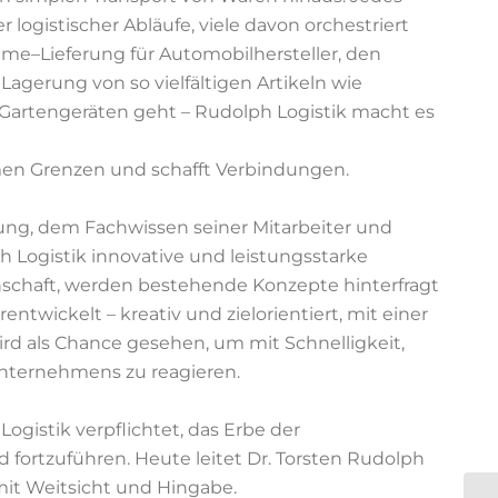
 logistischer Abläufe, viele davon orchestriert
ime
–
Lieferung für Automobilhersteller, den
Lagerung
von
so
vielfältigen
Artikeln
wie
 Gartengeräten geht
–
Rudolph Logistik macht es
men Grenzen und schafft Verbindungen.
ung, dem Fachwissen seiner Mitarbeiter und
 Logistik innovative und leistungsstarke
schaft,
werden
bestehende
Konzepte
hinterfragt
erentwickelt
–
kreativ und zielorientiert, mit einer
rd als Chance gesehen, um mit Sch
nelligkeit,
nternehmens zu reagieren.
ogistik verpflichtet, das Erbe der
fortzuführen. Heute leitet Dr. Torsten
Rudolph
t Weitsicht und Hingabe.