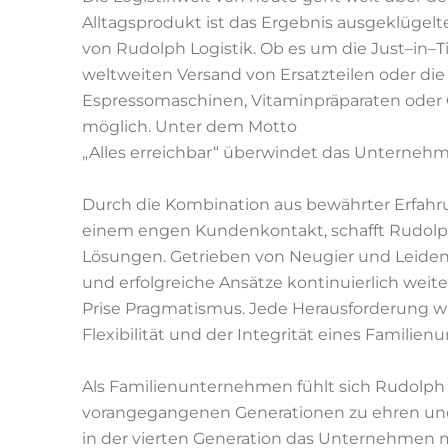
Alltagsprodukt ist das Ergebnis ausgeklügelter
von
Rudolph Logistik. Ob es um
die Just
–
in
–
T
weltweiten Versand
von
Ersatzteilen
oder
die
Espressomaschinen,
Vitaminpräparaten oder
möglich. Unter dem Mott
o
„Alles erreichbar“ überwindet das Unterneh
Durch die Kombination aus bewährter Erfahr
einem engen
Kundenkontakt, schafft Rudolph
Lösung
en. Getrieben von
Neugier
und
Leiden
und erfolgreiche
Ansätze
kontinuierlich weit
Prise Pragmatismus. Jede
Herausforderung wi
Flexibilität und der Integrität eines
Familienu
Als Familienunternehmen fühlt sich Rudolph L
vorangegangenen
Generationen zu ehren und 
in der vierten Generation
das Unternehmen mi