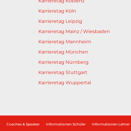
Karrieretag Koblenz
Karrieretag Köln
Karrieretag Leipzig
Karrieretag Mainz / Wiesbaden
Karrieretag Mannheim
Karrieretag München
Karrieretag Nürnberg
Karrieretag Stuttgart
Karrieretag Wuppertal
r
Coaches & Speaker
Informationen Schüler
Informationen Lehrer