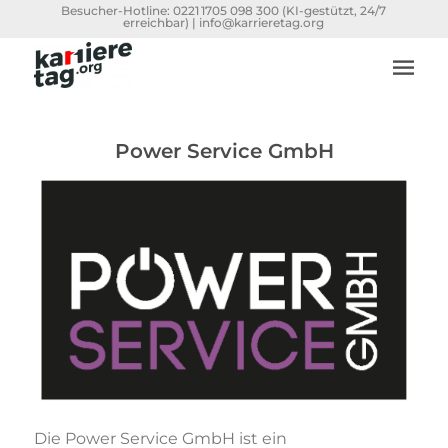
Besucher-Hotline:
0221 1705 098 300
(KI-gestützt, 24/7
erreichbar) |
info@karrieretag.org
Power Service GmbH
Die Power Service GmbH ist ein