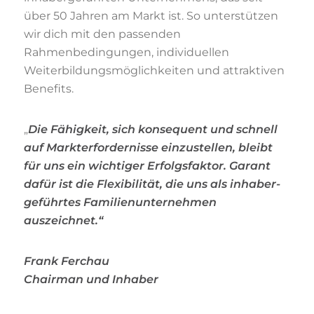
über 50 Jahren am Markt ist. So unterstützen
wir dich mit den passenden
Rahmenbedingungen, individuellen
Weiterbildungsmöglichkeiten und attraktiven
Benefits.
„
Die Fähig­keit, sich konse­quent und schnell
auf Mark­ter­for­der­nisse einzu­stellen, bleibt
für uns ein wich­tiger Erfolgs­faktor. Garant
dafür ist die Flexi­bi­lität, die uns als inha­ber­
ge­führtes Fami­li­en­un­ter­nehmen
auszeichnet.“
Frank Ferchau
Chairman und Inhaber