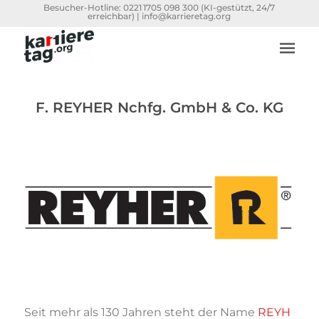
Besucher-Hotline:
0221 1705 098 300
(KI-gestützt, 24/7
erreichbar) |
info@karrieretag.org
F. REYHER Nchfg. GmbH & Co. KG
Seit mehr als 130 Jahren steht der Name
REYH