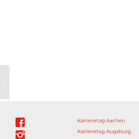
Hiab Germany
GmbH Unimog
Vertragspartner
Karrieretag Aachen
Karrieretag Augsburg