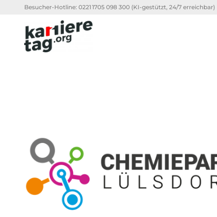
Besucher-Hotline:
0221 1705 098 300
(KI-gestützt, 24/7 erreichbar)