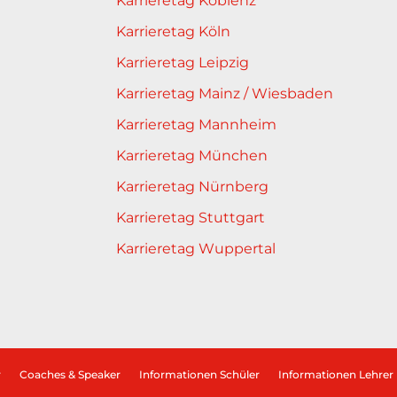
Karrieretag Koblenz
Karrieretag Köln
Karrieretag Leipzig
Karrieretag Mainz / Wiesbaden
Karrieretag Mannheim
Karrieretag München
Karrieretag Nürnberg
Karrieretag Stuttgart
Karrieretag Wuppertal
r
Coaches & Speaker
Informationen Schüler
Informationen Lehrer