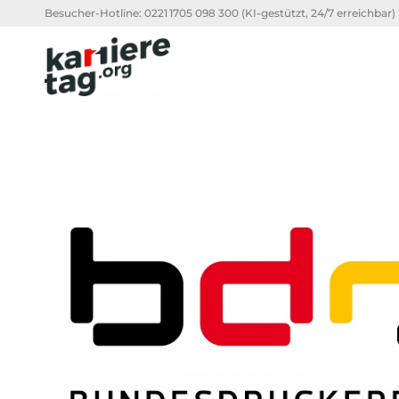
Besucher-Hotline:
0221 1705 098 300
(KI-gestützt, 24/7 erreichbar)