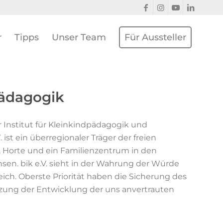
r
Tipps
Unser Team
Für Aussteller
dpädagogik
 Institut für Kleinkindpädagogik und
V
.
ist ein überregionaler Träger der freien
, Horte
und ein
Familienzentrum in den
hsen.
bik e.V.
sieht in der Wahrung der Würde
eich. Oberste
Priorität haben die Sicherung des
zung der En
twicklung
der uns anvertrauten