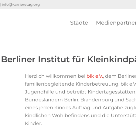
 |
info@karrieretag.org
Städte
Medienpartne
– Berliner Institut für Kleinkin
Herzlich willkommen bei
bik e.V.
,
dem Berliner
familienbegleitende Kinderbetreuung.
bik e.
Jugendhilfe und betreibt Kindertagesstätten
Bundesländern Berlin, Brandenburg und Sac
eines jeden Kindes Auftrag und Aufgabe zugl
kindlichen Wohlbefindens und die Unterstüt
Kinder.