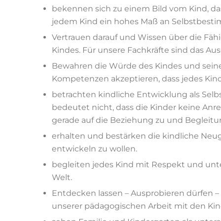
bekennen sich zu einem Bild vom Kind, da
jedem Kind ein hohes Maß an
Selbstbesti
Vertrauen
darauf und
Wissen
über die Fäh
Kindes.
Fü
r unsere Fachkräfte sind das A
Bewahren die Würde des Kindes
und seine
Kompetenzen
akzeptieren, dass
jedes Kind
betrachten kindliche Entwicklung als
Se
lb
bedeutet nicht, dass die Kinder keine An
gerade auf
die Beziehung zu und Begleitu
erhalten und bestärken die
kindliche
Neug
entwickeln zu
wollen.
begleiten jedes Kind mit Respekt
und unte
Welt.
Entdecken lassen
–
Ausprobieren dürfen
–
unserer
pädago
gischen Arbeit mit den Ki