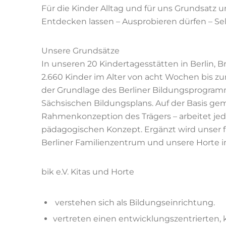
Für die Kinder Alltag und für uns Grundsatz u
Entdecken lassen
–
Ausprobieren dürfen
–
Se
Unsere
Grundsätze
In unseren
20
Kindertagesstätten
in Berlin,
2.660
Kinder im Alter von acht Wochen bis zu
der
Grundlage des Berliner Bildungsprogram
Sächsischen Bildung
splans. Auf der Basis g
Rahmenkonzeption des Trägers
–
arbeitet jed
pädagogischen
Konzept.
Ergänzt wird unser
Berliner Familienzentrum
und unsere Horte 
bik e.V. Kitas und Horte
verstehen sich als
Bildungseinrichtung
.
vertreten einen
entwicklungszentrierten, 