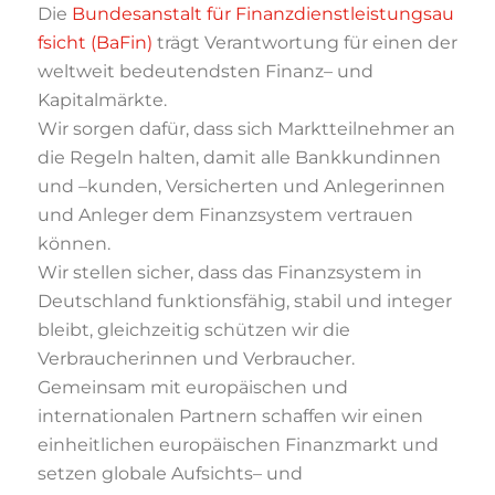
Die
Bundesanstalt für Finanzdienstleistungsau
fsicht (BaFin)
trägt Verantwortung für einen der
weltweit bedeutendsten Finanz
–
und
Kapitalmärkte.
Wir sorgen dafür, dass sich Marktteilnehmer an
die
Regeln halten
, d
amit alle Bankkundinnen
und
–
kunden, Versicherten und Anlegerinnen
und Anleger dem Finanzsystem vertrauen
können.
Wir stellen sicher, dass das Finanzsystem in
Deutschland funktionsfähig, stabil und integer
bleibt
, gleichzeitig
schützen
wir
die
Verbraucherinnen und Verbraucher.
Gemeinsam mit europäischen und
internationalen Partnern schaff
en wir
einen
einheitlichen
europäischen Finanzmarkt und
setz
en
globale Aufsichts
–
und