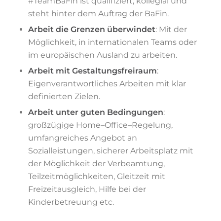
#TeamB
a
F
in
ist qualifiziert, kollegial und
steht
hinter dem Auftrag der BaFin
.
Arbeit die Grenzen überwindet
:
Mit der
Möglichkeit, in internationalen Teams
oder
im europäischen Ausland zu arbeiten
.
Arbeit mit Gestaltungsfreiraum
:
Eigenverantwortliches Arbeiten mit klar
definierten Zielen
.
Arbeit unter guten Bedingungen
:
großzügige Home
–
Office
–
Regelung,
umfangreiches Angebot an
Sozialleistungen, sicherer Arbeitsplatz mit
der
Möglichkeit der Verbeamtung,
Teilzeitmöglichkeiten, Gleit
zeit mit
Freizeitausgleich,
Hilfe bei der
Kinderbetreuung etc.