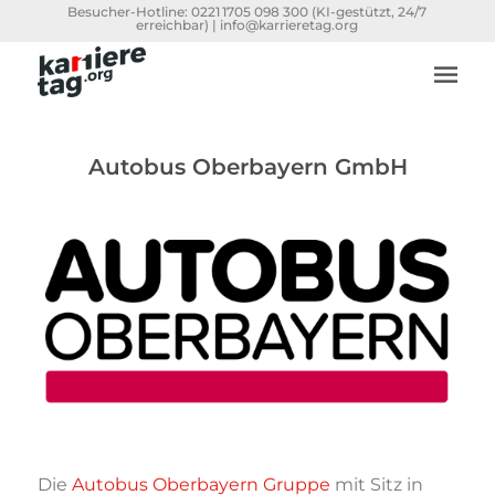
Besucher-Hotline:
0221 1705 098 300
(KI-gestützt, 24/7
erreichbar) |
info@karrieretag.org
Autobus Oberbayern GmbH
Die
Autobus Oberbayern Gruppe
mit Sitz in