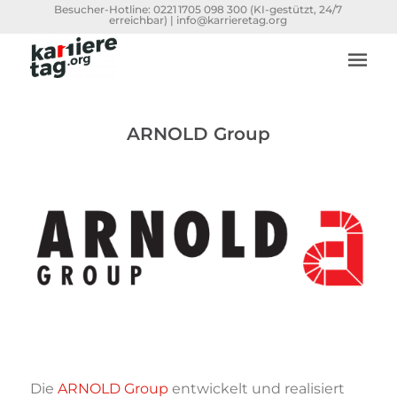
Besucher-Hotline:
0221 1705 098 300
(KI-gestützt, 24/7
erreichbar) |
info@karrieretag.org
ARNOLD Group
Die
ARNOLD Group
entwickelt und realisiert