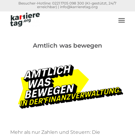
Besucher-Hotline:
0221 1705 098 300
(KI-gestützt, 24/7
erreichbar) |
info@karrieretag.org
Amtlich was bewegen
Mehr als nur Zahlen und Steuern: Die