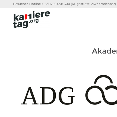
Besucher-Hotline:
0221 1705 098 300
(KI-gestützt, 24/7 erreichbar)
Akadem