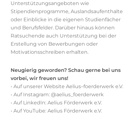
Unterstützungsangeboten
wie
Stipendienprogramme, Auslandsaufenthalte
oder Einblicke in die eigenen
Studienfächer
und Berufsfelder. Darüber hinaus können
Ratsuchende auch
Unterstützung bei der
Erstellung von Bewerbungen oder
Motivationsschreiben erhalten.
Neugierig
geworden?
Schau gerne bei
uns
vorbei
, wir freuen uns
!
•
A
uf
unserer
Website A
elius
–
foerderwerk e.V.
•
Auf Inst
agram: @aelius
_foerderwerk
•
Auf LinkedI
n: Aelius Förderwerk e.V.
•
Auf YouTube:
Aelius Förderwerk e.V.