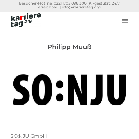
Besucher-Hotline:
0221 1705 098 300
(KI-gestützt, 24/7
erreichbar) |
info@karrieretag.org
Philipp Muuß
SO:NJU GmbH