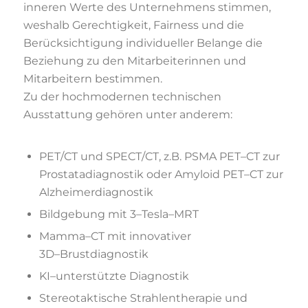
inneren
Werte
des
Unternehmens
stimmen,
weshalb
Gerechtigkeit, Fairness
und
die
Berücksichtigung
individueller
Belange
die
Beziehung
zu
den
Mitarbe
iterinnen
und
Mitarbeitern bestimmen.
Z
u
der
hochmo
dernen
technischen
Ausstattung
gehören un
ter anderem:
PET/CT und SPECT/CT, z.B.
PSMA PET
–
CT zur
Prostatadiagnostik
oder
Amyloid PET
–
CT
zur
Alzheimerdiagnostik
Bildgebung
mit 3
–
Tesla
–
MRT
Mamma
–
CT
mit
innovative
r
3D
–
Brustdiagnostik
KI
–
unterstützte Diagnostik
Stereotaktische Strahlentherapie
und