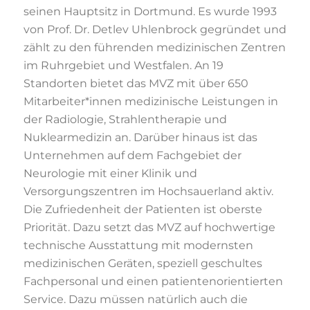
seinen Hauptsitz in Dortmund. Es wurde 1993
von Prof. Dr. Detlev Uhlenbrock gegr
ü
ndet und
z
ä
hlt zu den f
ü
hrenden medizinisch
en Zentren
im
Ruhrgebiet
und
Westfalen.
An
19
Standorten
bietet
das
MVZ
mit
ü
ber
650
Mitarbeiter*innen
medizinische
Leistungen
in
der
Radiologie,
Strahlentherapie
und
Nuklearmedizin an.
Dar
ü
ber hinaus ist das
Unternehmen auf dem Fachgebiet der
Neurologie
m
it einer Klinik und
Versorgungszentren im Hochsauerland aktiv.
D
ie Zufriedenheit der Patienten
ist
oberste
Priorität. Dazu setzt
das MVZ
auf hochwertige
technische
Ausstattung
mit
modernsten
medizinischen
Geräten,
spezi
ell
geschultes
Fachpersonal und einen patientenorientierten
Service. Dazu müssen natürlich auch die