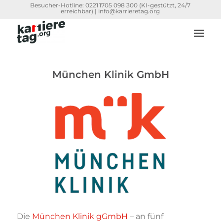
Besucher-Hotline:
0221 1705 098 300
(KI-gestützt, 24/7
erreichbar) |
info@karrieretag.org
München Klinik GmbH
Die
München Klinik gGmbH
– an fünf