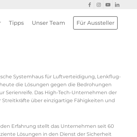
r
Tipps
Unser Team
Für Aussteller
che System­­haus für Luft­ver­tei­digung, Lenk­flug­
lt heute die Lösungen gegen die Bedrohungen
ur Serienreife. Das High-Tech-Unternehmen der
r Streitkräfte über einzigartige Fähigkeiten und
nden Erfahrung stellt das Unternehmen seit 60
iziente Lösungen in den Dienst der Sicherheit