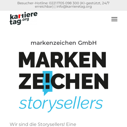
Besucher-Hotline:
0221 1705 098 300
(KI-gestützt, 24/7
erreichbar) |
info@karrieretag.org
markenzeichen GmbH
Wir sind die Storysellers! Eine