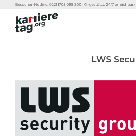
Besucher-Hotline:
0221 1705 098 300
(KI-gestützt, 24/7 erreichbar)
LWS Secur