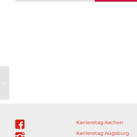
Andrea Adamzik |
anada-placement
Karrieretag Aachen
Karrieretag Augsburg