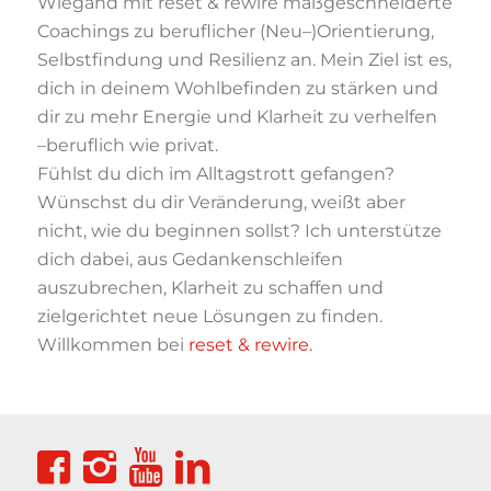
Wiegand
mit
reset
&
rewire
maßgeschneiderte
Coachings
zu
beruflicher
(Neu
–
)Orientierung,
Selbstfindung
und
Resilienz
an.
Mein
Ziel
ist
es,
dich
in
deinem
Wohlbefinden
zu
stärken
und
dir
zu
mehr
Energie
und
Klarheit
zu
verhelfen
–
beruflich
wie
privat.
Fühlst
du
dich
im
Alltagstrott
gefangen?
Wünschst
du
dir
Veränderung,
weißt
aber
nicht,
wie
du
beginnen
sollst?
Ich
unterstütze
dich
dabei,
aus
Gedankenschleifen
auszubrechen,
Klarheit
zu
schaffen
und
zielgerichtet
neue
L
ö
sungen
zu
finden.
Willkommen
bei
reset
&
rewire
.