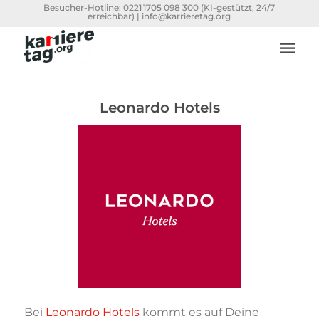
Besucher-Hotline:
0221 1705 098 300
(KI-gestützt, 24/7
erreichbar) |
info@karrieretag.org
Leonardo Hotels
Bei
Leonardo Hotels
kommt es auf Deine