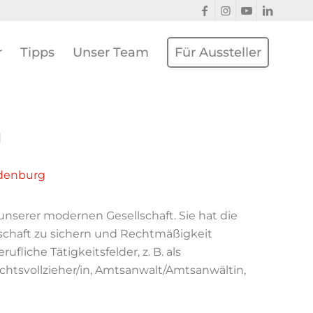
r
Tipps
Unser Team
Für Aussteller
g
ndenburg
 unserer modernen Gesellschaft. Sie hat die
lschaft zu sichern und Rechtmäßigkeit
ufliche Tätigkeitsfelder, z. B. als
richtsvollzieher/in, Amtsanwalt/Amtsanwältin,