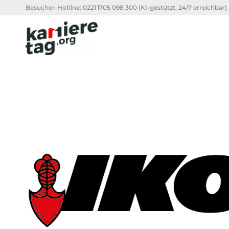
Besucher-Hotline:
0221 1705 098 300
(KI-gestützt, 24/7 erreichbar)