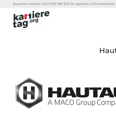
Besucher-Hotline:
0221 1705 098 300
(KI-gestützt, 24/7 erreichbar)
Hau