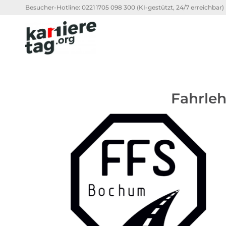
Besucher-Hotline:
0221 1705 098 300
(KI-gestützt, 24/7 erreichbar)
Fahrle