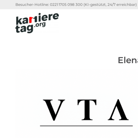
Besucher-Hotline:
0221 1705 098 300
(KI-gestützt, 24/7 erreichbar)
Elen