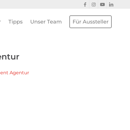
r
Tipps
Unser Team
Für Aussteller
entur
alent Agentur