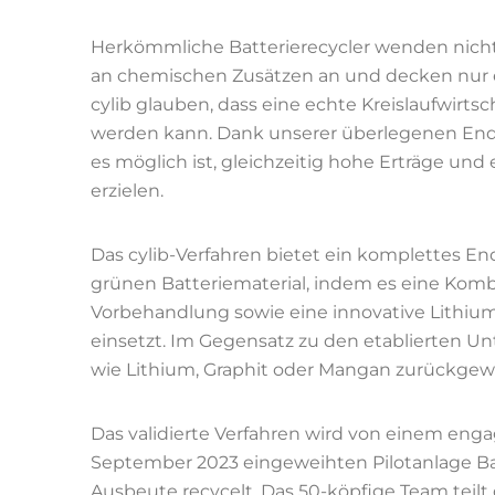
Herkömmliche Batterierecycler wenden nich
an chemischen Zusätzen an und decken nur e
cylib glauben, dass eine echte Kreislaufwirts
werden kann. Dank unserer überlegenen End
es möglich ist, gleichzeitig hohe Erträge u
erzielen.
Das cylib-Verfahren bietet ein komplettes E
grünen Batteriematerial, indem es eine Kom
Vorbehandlung sowie eine innovative Lithiu
einsetzt. Im Gegensatz zu den etablierten U
wie Lithium, Graphit oder Mangan zurückgew
Das validierte Verfahren wird von einem enga
September 2023 eingeweihten Pilotanlage Ba
Ausbeute recycelt. Das 50-köpfige Team teil