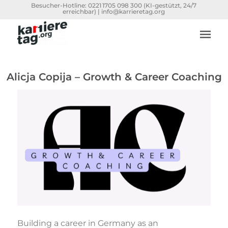
Besucher-Hotline:
0221 1705 098 300
(KI-gestützt, 24/7
erreichbar) |
info@karrieretag.org
Alicja Copija – Growth & Career Coaching
Building a career in Germany as an